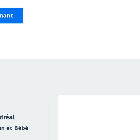
enant
tréal
n et Bébé