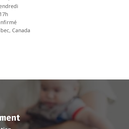
endredi
 17h
onfirmé
ébec, Canada
iment