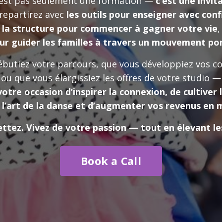
’est pas seulement une formation —
c’est une invit
repartirez avec
les outils pour enseigner avec conf
la structure pour commencer à gagner votre vie
,
ur guider les familles à travers un mouvement por
butiez votre parcours, que vous développiez vos 
ou que vous élargissiez les offres de votre studio —
votre occasion d’inspirer la connexion, de cultiver l
 l’art de la danse et d’augmenter vos revenus en
tez. Vivez de votre passion — tout en élevant le
Book a Call