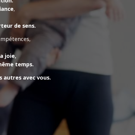
ation.
iance
,
teur de sens.
compétences,
a joie,
 même temps.
s autres avec vous.