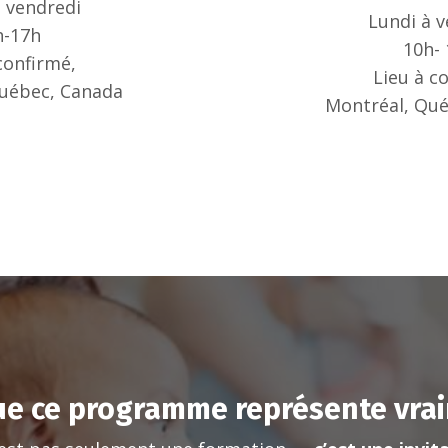
à vendredi
Lundi à v
h-17h
10h-
 confirmé,
Lieu à c
uébec, Canada
Montréal, Qu
ue ce programme représente vra