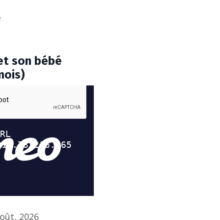
e
et son bébé
mois)
oût, 2026