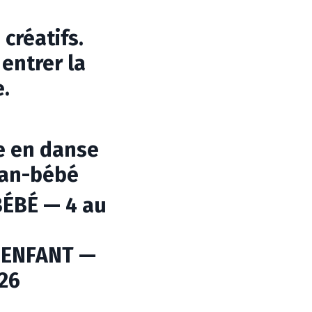
 créatifs.
 entrer la
.
ce en danse
an-bébé
ÉBÉ — 4 au
 ENFANT —
026