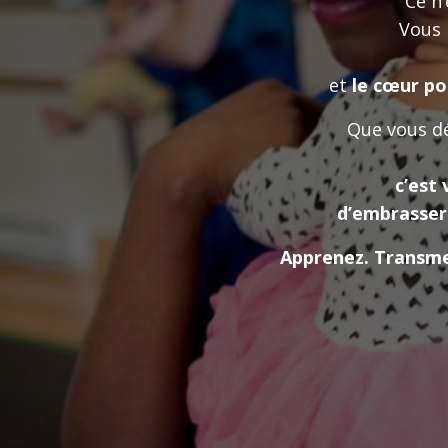
Ce n
Vous 
et
le cœur po
Que vous dé
c’est 
d’embrasser
Apprenez. Transmet