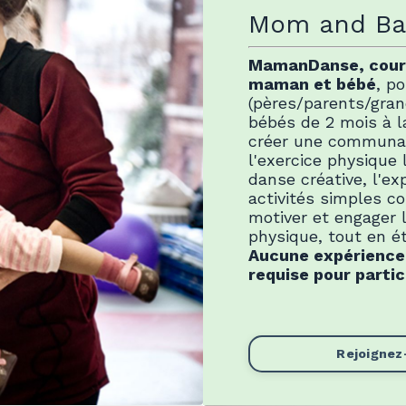
Mom and Bab
MamanDanse, cours
maman et bébé
, p
(pères/parents/gra
bébés de 2 mois à l
créer une communau
l'exercice physique 
danse créative, l'ex
activités simples c
motiver et engager l
physique, tout en é
Aucune expérience 
requise pour partic
Rejoignez-