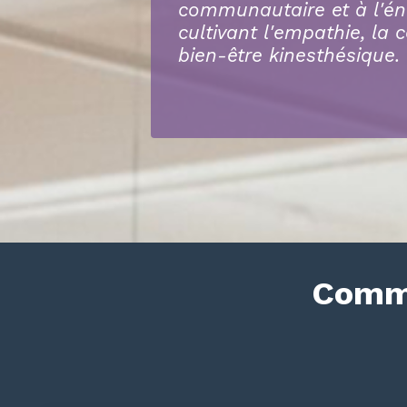
communautaire et à l'éne
cultivant l'empathie, la 
bien-être kinesthésique
Comme