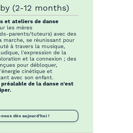
y (2-12 months)
 et ateliers de danse
our les mères
nds-parents/tuteurs) avec des
a marche, se réunissant pour
té à travers la musique,
ludique, l'expression de la
ploration et la connexion ; des
onçues pour débloquer,
'énergie cinétique et
tant avec son enfant.
préalable de la danse n'est
iper.
nous dès aujourd'hui !