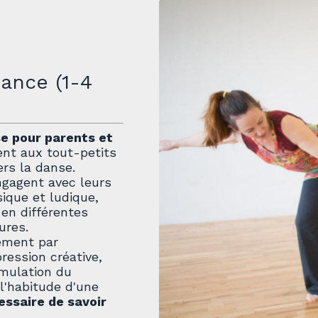
ance (1-4
se pour parents et
t aux tout-petits
ers la danse.
ngagent avec leurs
ique et ludique,
en différentes
ures.
ement par
pression créative,
imulation du
l'habitude d'une
cessaire de savoir