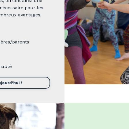
s, offrant ainsi une
 nécessaire pour les
ombreux avantages,
mères/parents
nauté
jourd'hui !