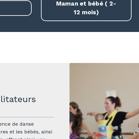
Maman et bébé ( 2-
12 mois)
litateurs
ence de danse
s et les bébés, ainsi