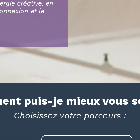
rgie créative, en
connexion et le
.
nt puis-je mieux vous se
Choisissez votre parcours :